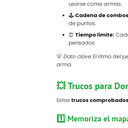
usarse como armas.
🕹️
Cadena de combos
de puntos.
⏰
Tiempo límite:
Cada 
pensados.
💡
Dato clave:
El ritmo del 
arma.
💥 Trucos para Do
Estos
trucos comprobado
1️⃣ Memoriza el map