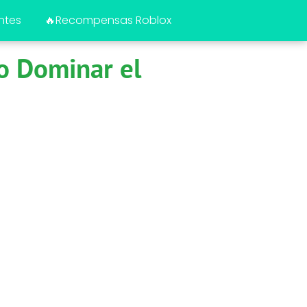
ntes
🔥Recompensas Roblox
mo Dominar el