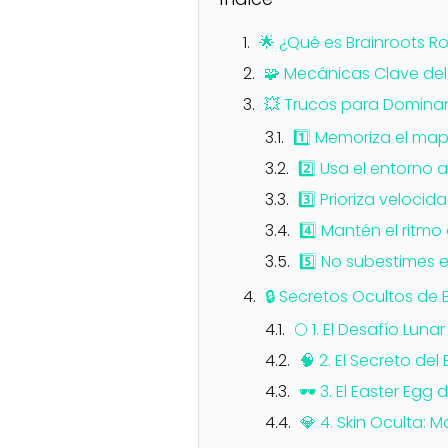
🌟 ¿Qué es Brainroots R
🧩 Mecánicas Clave de
💥 Trucos para Dominar
1️⃣ Memoriza el ma
2️⃣ Usa el entorno a
3️⃣ Prioriza veloci
4️⃣ Mantén el ritm
5️⃣ No subestimes e
🔒 Secretos Ocultos de 
🌕 1. El Desafío Lunar
🧠 2. El Secreto de
🕶️ 3. El Easter Egg
💎 4. Skin Oculta: 