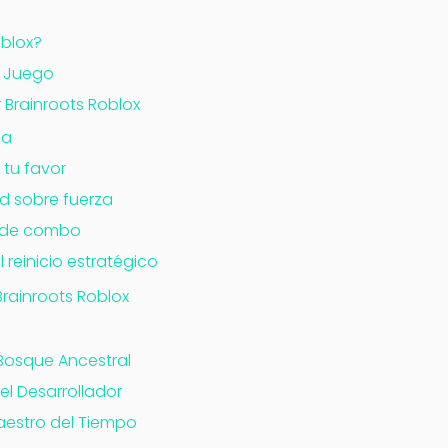
oblox?
l Juego
 Brainroots Roblox
pa
 tu favor
dad sobre fuerza
o de combo
l reinicio estratégico
Brainroots Roblox
l Bosque Ancestral
 del Desarrollador
Maestro del Tiempo