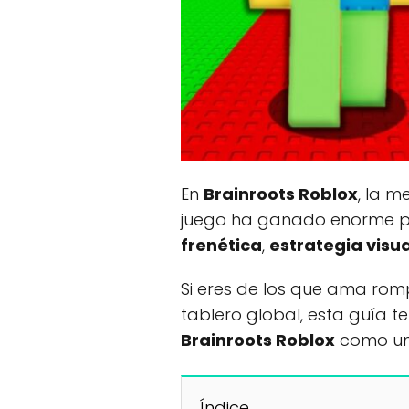
En
Brainroots Roblox
, la m
juego ha ganado enorme po
frenética
,
estrategia visua
Si eres de los que ama rom
tablero global, esta guía t
Brainroots Roblox
como un 
Índice