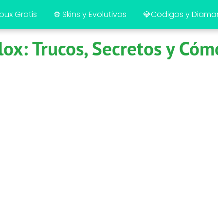
bux Gratis
⚙️ Skins y Evolutivas
💎Codigos y Diama
lox: Trucos, Secretos y Có