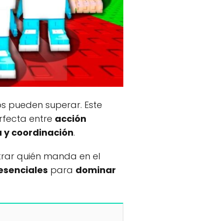
os pueden superar. Este
rfecta entre
acción
a y coordinación
.
trar quién manda en el
 esenciales
para
dominar